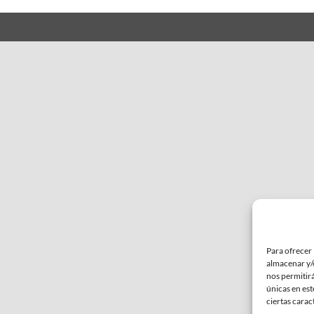
Para ofrecer 
almacenar y/o
nos permitir
únicas en est
ciertas carac