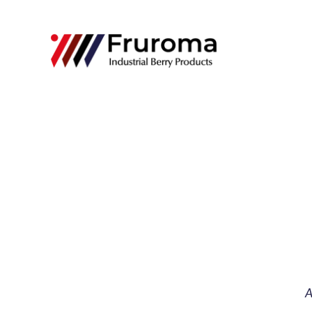
Saltar
al
contenido
A